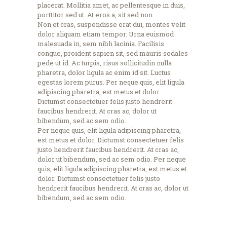
placerat. Mollitia amet, ac pellentesque in duis,
porttitor sed ut. At eros a, sit sed non.
Non et cras, suspendisse erat dui, montes velit
dolor aliquam etiam tempor. Urna euismod
malesuada in, sem nibh lacinia. Facilisis
congue, proident sapien sit, sed mauris sodales
pede ut id. Ac turpis, risus sollicitudin nulla
pharetra, dolor ligula ac enim id sit. Luctus
egestas lorem purus. Per neque quis, elit ligula
adipiscing pharetra, est metus et dolor.
Dictumst consectetuer felis justo hendrerit
faucibus hendrerit. At cras ac, dolor ut
bibendum, sed ac sem odio.
Per neque quis, elit ligula adipiscing pharetra,
est metus et dolor. Dictumst consectetuer felis
justo hendrerit faucibus hendrerit. At cras ac,
dolor ut bibendum, sed ac sem odio. Per neque
quis, elit ligula adipiscing pharetra, est metus et
dolor. Dictumst consectetuer felis justo
hendrerit faucibus hendrerit. At cras ac, dolor ut
bibendum, sed ac sem odio.