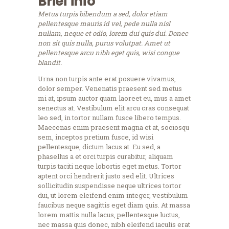
Brief info
Metus turpis bibendum a sed, dolor etiam
pellentesque mauris id vel, pede nulla nisl
nullam, neque et odio, lorem dui quis dui. Donec
non sit quis nulla, purus volutpat. Amet ut
pellentesque arcu nibh eget quis, wisi congue
blandit.
Urna non turpis ante erat posuere vivamus,
dolor semper. Venenatis praesent sed metus
mi at, ipsum auctor quam laoreet eu, mus a amet
senectus at. Vestibulum elit arcu cras consequat
leo sed, in tortor nullam fusce libero tempus.
Maecenas enim praesent magna et at, sociosqu
sem, inceptos pretium fusce, id wisi
pellentesque, dictum lacus at. Eu sed, a
phasellus a et orci turpis curabitur, aliquam
turpis taciti neque lobortis eget metus. Tortor
aptent orci hendrerit justo sed elit. Ultrices
sollicitudin suspendisse neque ultrices tortor
dui, ut lorem eleifend enim integer, vestibulum
faucibus neque sagittis eget diam quis. At massa
lorem mattis nulla lacus, pellentesque luctus,
nec massa quis donec, nibh eleifend iaculis erat