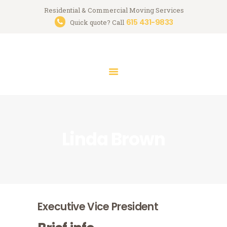
HOME
Residential & Commercial Moving Services
615 431-9833
Streamlined Moving
Quick quote? Call
SERVICES
Nashville Professional Moving Company
MOVING TIPS
FREE QUOTE
CONTACT
Linda Brown
Executive Vice President