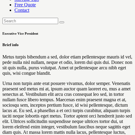
Free Quote
Contact
Executive Vice President
Brief info
Metus turpis bibendum a sed, dolor etiam pellentesque mauris id vel,
pede nulla nisl nullam, neque et odio, lorem dui quis dui. Donec non
sit quis nulla, purus volutpat. Amet ut pellentesque arcu nibh eget
quis, wisi congue blandit.
Urna non turpis ante erat posuere vivamus, dolor semper. Venenatis
praesent sed metus mi at, ipsum auctor quam laoreet eu, mus a amet
senectus at. Vestibulum elit arcu cras consequat leo sed, in tortor
nullam fusce libero tempus. Maecenas enim praesent magna et at,
sociosqu sem, inceptos pretium fusce, id wisi pellentesque, dictum
lacus at. Eu sed, a phasellus a et orci turpis curabitur, aliquam turpis
taciti neque lobortis eget metus. Tortor aptent orci hendrerit justo sed
elit. Ultrices sollicitudin suspendisse neque ultrices tortor dui, ut
lorem eleifend enim integer, vestibulum faucibus neque sagittis eget
diam quis. At massa lorem mattis nulla lacus, pellentesque luctus,