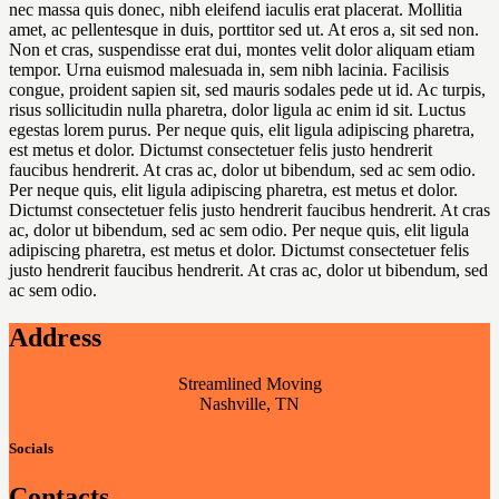
nec massa quis donec, nibh eleifend iaculis erat placerat. Mollitia
amet, ac pellentesque in duis, porttitor sed ut. At eros a, sit sed non.
Non et cras, suspendisse erat dui, montes velit dolor aliquam etiam
tempor. Urna euismod malesuada in, sem nibh lacinia. Facilisis
congue, proident sapien sit, sed mauris sodales pede ut id. Ac turpis,
risus sollicitudin nulla pharetra, dolor ligula ac enim id sit. Luctus
egestas lorem purus. Per neque quis, elit ligula adipiscing pharetra,
est metus et dolor. Dictumst consectetuer felis justo hendrerit
faucibus hendrerit. At cras ac, dolor ut bibendum, sed ac sem odio.
Per neque quis, elit ligula adipiscing pharetra, est metus et dolor.
Dictumst consectetuer felis justo hendrerit faucibus hendrerit. At cras
ac, dolor ut bibendum, sed ac sem odio. Per neque quis, elit ligula
adipiscing pharetra, est metus et dolor. Dictumst consectetuer felis
justo hendrerit faucibus hendrerit. At cras ac, dolor ut bibendum, sed
ac sem odio.
Address
Streamlined Moving
Nashville, TN
Socials
Contacts